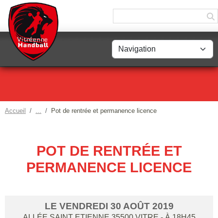
Panneau de gestion des cookies
Accueil
Pot de rentrée et permanence licence
POT DE RENTRÉE ET
PERMANENCE LICENCE
LE
VENDREDI
30
AOÛT
2019
ALLÉE SAINT ETIENNE
35500
VITRE
- À 18H45